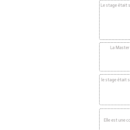
Le stage était 
La Master c
le stage était 
Elle est une c