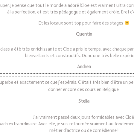
super, je pense que tout le monde a adoré !Cloe est vraiment ultra co
à la perfection, et est très pédagogue et également drôle. Bref c
Et les locaux sont top pour faire des stages
Quentin
lass a été très enrichissante et Cloe a pris le temps, avec chaque part
bienveillants et constructifs. Donc une très belle expérie
Andrea
superbe et exactement ce que j’espérais. C’était très bien d’être un pe
donner encore des cours en Belgique.
Stella
J'ai vraiment passé deux jours formidables avec Cloé
oach extraordinaire. Avec elle, je suis retournée vraiment au fondement, 
métier d'actrice ou de comédienne !