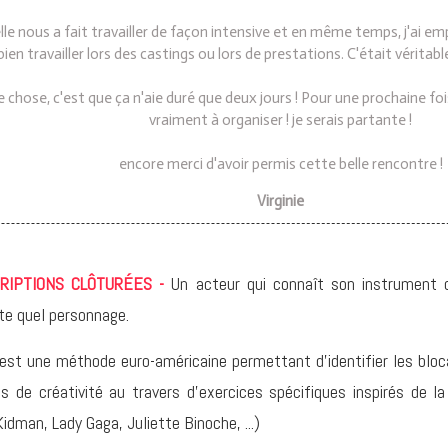
 elle nous a fait travailler de façon intensive et en même temps, j'a
bien travailler lors des castings ou lors de prestations. C'était véritab
e chose, c'est que ça n'aie duré que deux jours ! Pour une prochaine foi
vraiment à organiser ! je serais partante !
encore merci d'avoir permis cette belle rencontre !
Virginie
CRIPTIONS CLÔTURÉES -
Un acteur qui connaît son instrument d
te quel personnage.
est une méthode euro-américaine permettant d'identifier les bloc
ls de créativité au travers d'exercices spécifiques inspirés d
Kidman, Lady Gaga, Juliette Binoche, ...)