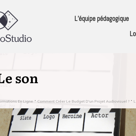
L’équipe pédagogique
Lo
Le son
ormations En Ligne
Comment Créer Le Budget D'un Projet Audiovisuel ?
L