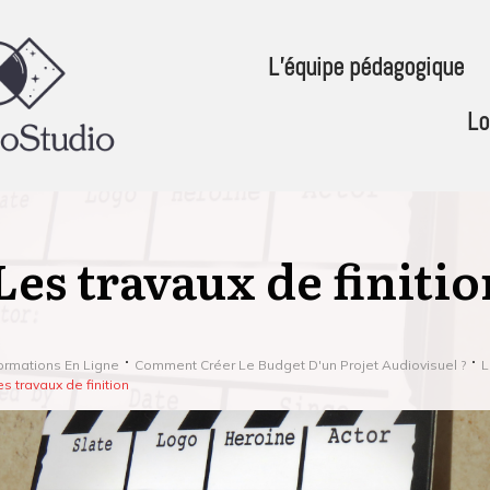
L’équipe pédagogique
Lo
Les travaux de finitio
ormations En Ligne
Comment Créer Le Budget D'un Projet Audiovisuel ?
L
es travaux de finition